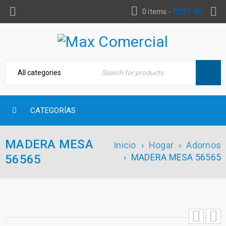
0 items
-
RD$
0.00
CATEGORÍAS
MADERA MESA
Inicio
›
Hogar
›
Adornos
›
MADERA MESA 56565
56565