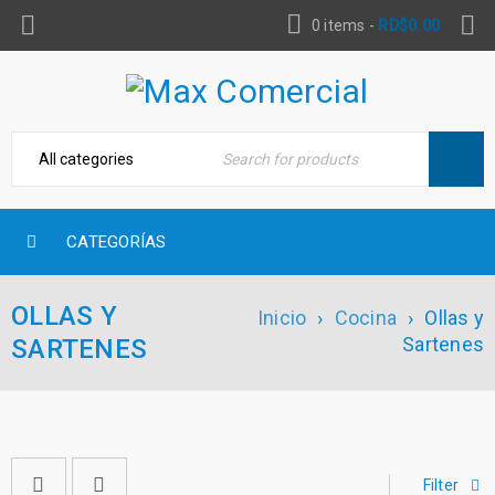
0 items
-
RD$
0.00
CATEGORÍAS
OLLAS Y
Inicio
›
Cocina
›
Ollas y
Sartenes
SARTENES
Filter