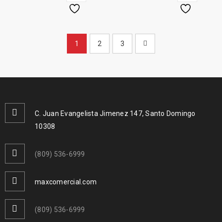
1
2
3
C. Juan Evangelista Jimenez 147, Santo Domingo
10308
(809) 536-6999
maxcomercial.com
(809) 536-6999