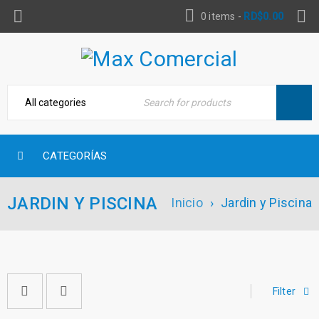
0 items
-
RD$
0.00
CATEGORÍAS
JARDIN Y PISCINA
Inicio
›
Jardin y Piscina
Filter