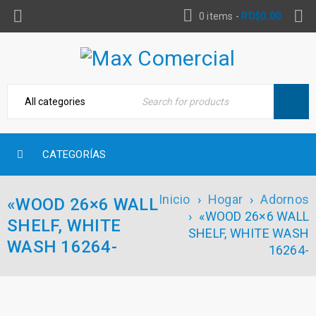
0 items
-
RD$
0.00
CATEGORÍAS
Inicio
›
Hogar
›
Adornos
«WOOD 26×6 WALL
›
«WOOD 26×6 WALL
SHELF, WHITE
SHELF, WHITE WASH
WASH 16264-
16264-