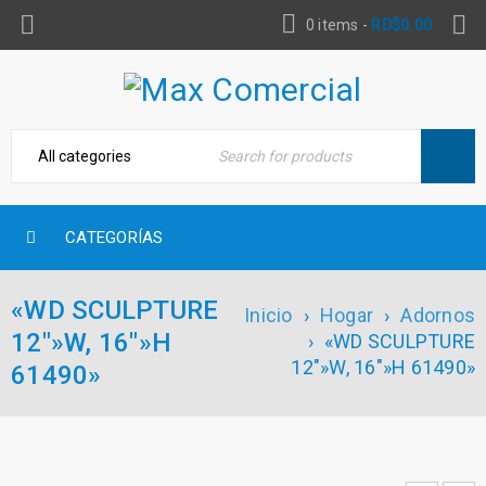
0 items
-
RD$
0.00
CATEGORÍAS
«WD SCULPTURE
Inicio
›
Hogar
›
Adornos
12″»W, 16″»H
›
«WD SCULPTURE
12″»W, 16″»H 61490»
61490»