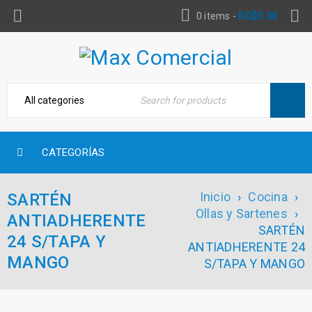
0 items
-
RD$
0.00
CATEGORÍAS
Inicio
›
Cocina
›
SARTÉN
Ollas y Sartenes
›
ANTIADHERENTE
SARTÉN
24 S/TAPA Y
ANTIADHERENTE 24
MANGO
S/TAPA Y MANGO