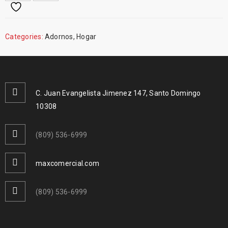
Categories:
Adornos
,
Hogar
C. Juan Evangelista Jimenez 147, Santo Domingo
10308
(809) 536-6999
maxcomercial.com
(809) 536-6999