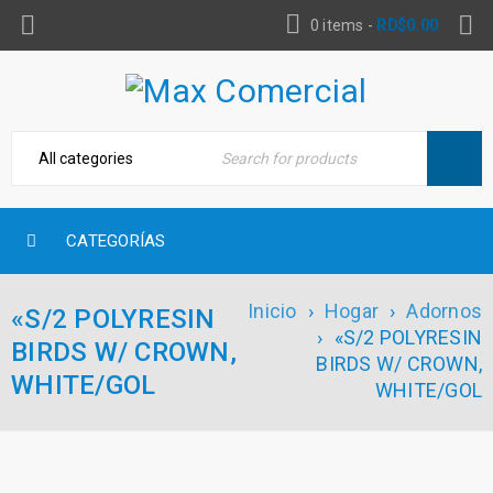
0 items
-
RD$
0.00
CATEGORÍAS
Inicio
›
Hogar
›
Adornos
«S/2 POLYRESIN
›
«S/2 POLYRESIN
BIRDS W/ CROWN,
BIRDS W/ CROWN,
WHITE/GOL
WHITE/GOL