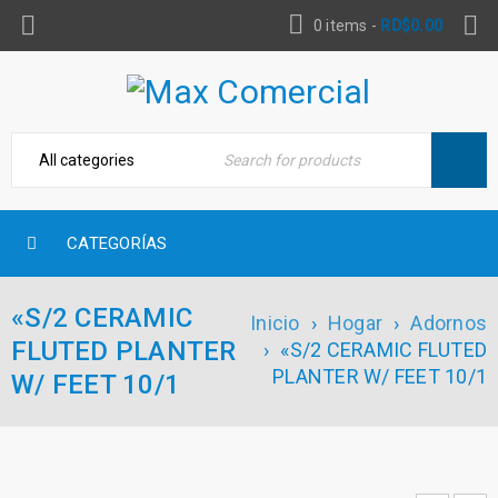
0 items
-
RD$
0.00
CATEGORÍAS
«S/2 CERAMIC
Inicio
›
Hogar
›
Adornos
FLUTED PLANTER
›
«S/2 CERAMIC FLUTED
PLANTER W/ FEET 10/1
W/ FEET 10/1