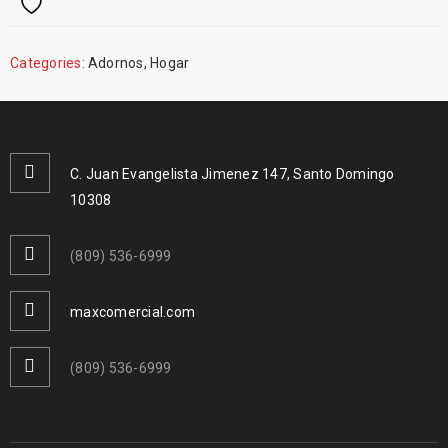
Categories:
Adornos
,
Hogar
C. Juan Evangelista Jimenez 147, Santo Domingo
10308
(809) 536-6999
maxcomercial.com
(809) 536-6999