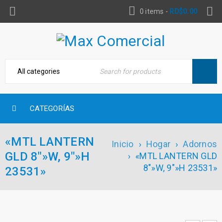
0 items
-
RD$
0.00
CATEGORÍAS
«MTL LANTERN
Inicio
›
Hogar
›
Adornos
GLD 8″»W, 9″»H
›
«MTL LANTERN GLD
8″»W, 9″»H 23531»
23531»