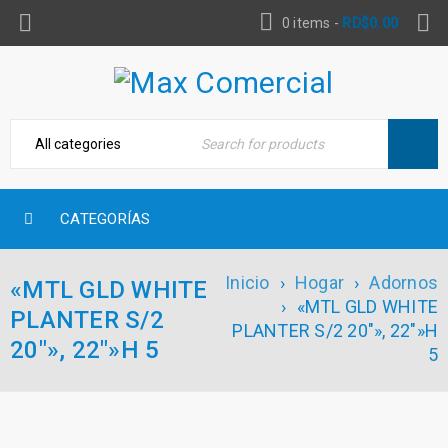
0 items
-
RD$
0.00
CATEGORÍAS
Inicio
›
Hogar
›
Adornos
«MTL GLD WHITE
›
«MTL GLD WHITE
PLANTER S/2
PLANTER S/2 20″», 22″»H
20″», 22″»H 5
5