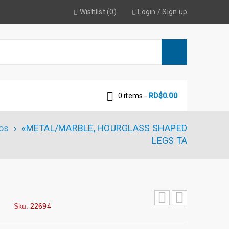
Wishlist (0)
Login
/
Sign up
0 items
-
RD$
0.00
os
›
«METAL/MARBLE, HOURGLASS SHAPED
LEGS TA
Sku:
22694