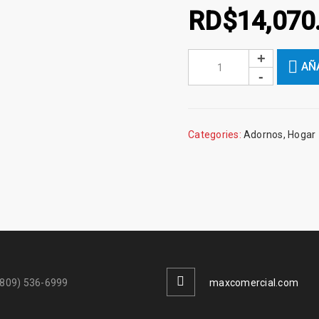
RD$
14,070
AÑ
Categories:
Adornos
,
Hogar
(809) 536-6999
maxcomercial.com