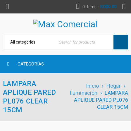
0 items
-
RD$
0.00
CATEGORÍAS
LAMPARA
Inicio
›
Hogar
›
APLIQUE PARED
Iluminación
›
LAMPARA
APLIQUE PARED PL076
PL076 CLEAR
CLEAR 15CM
15CM