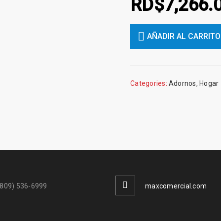
RD$
7,266.
AÑADIR AL CARRITO
Categories:
Adornos
,
Hogar
(809) 536-6999
maxcomercial.com