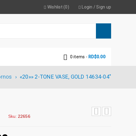
Wishlist (0)
Login
/
Sign up
0 items
-
RD$
0.00
ornos
›
«20»» 2-TONE VASE, GOLD 14634-04″
Sku:
22656