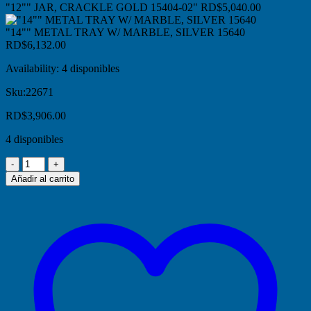
"12"" JAR, CRACKLE GOLD 15404-02"
RD$
5,040.00
"14"" METAL TRAY W/ MARBLE, SILVER 15640
RD$
6,132.00
Availability:
4 disponibles
Sku:
22671
RD$
3,906.00
4 disponibles
Añadir al carrito