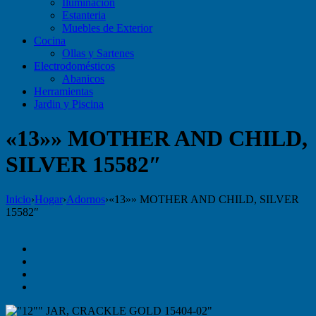
Iluminación
Estanteria
Muebles de Exterior
Cocina
Ollas y Sartenes
Electrodomésticos
Abanicos
Herramientas
Jardin y Piscina
«13»» MOTHER AND CHILD,
SILVER 15582″
Inicio
›
Hogar
›
Adornos
›
«13»» MOTHER AND CHILD, SILVER
15582″