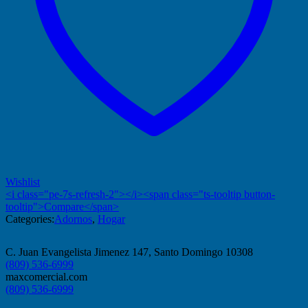
Wishlist
<i class="pe-7s-refresh-2"></i><span class="ts-tooltip button-
tooltip">Compare</span>
Categories:
Adornos
,
Hogar
C. Juan Evangelista Jimenez 147, Santo Domingo 10308
(809) 536-6999
maxcomercial.com
(809) 536-6999