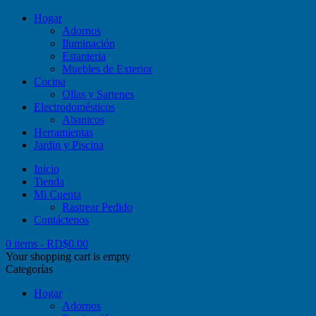
Hogar
Adornos
Iluminación
Estanteria
Muebles de Exterior
Cocina
Ollas y Sartenes
Electrodomésticos
Abanicos
Herramientas
Jardin y Piscina
Inicio
Tienda
Mi Cuenta
Rastrear Pedido
Contáctenos
0 items
-
RD$
0.00
Your shopping cart is empty
Categorías
Hogar
Adornos