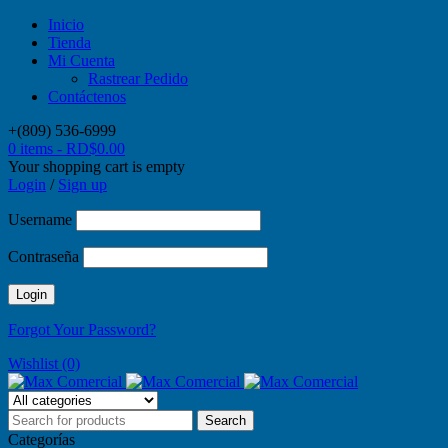
Inicio
Tienda
Mi Cuenta
Rastrear Pedido
Contáctenos
+(809) 536-6999
0 items
-
RD$
0.00
Your shopping cart is empty
Login
/
Sign up
Username
Contraseña
Forgot Your Password?
Wishlist (0)
Categorías