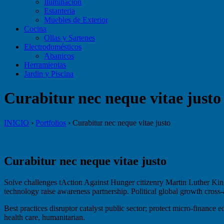
Iluminación
Estanteria
Muebles de Exterior
Cocina
Ollas y Sartenes
Electrodomésticos
Abanicos
Herramientas
Jardin y Piscina
Curabitur nec neque vitae justo
INICIO
›
Portfolios
›
Curabitur nec neque vitae justo
Curabitur nec neque vitae justo
Solve challenges tAction Against Hunger citizenry Martin Luther King 
technology raise awareness partnership. Political global growth cross
Best practices disruptor catalyst public sector; protect micro-financ
health care, humanitarian.