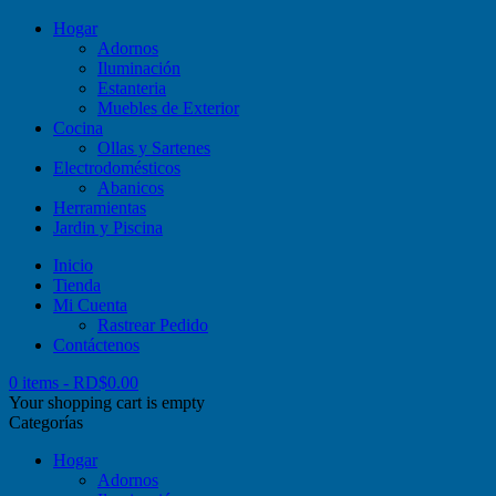
Hogar
Adornos
Iluminación
Estanteria
Muebles de Exterior
Cocina
Ollas y Sartenes
Electrodomésticos
Abanicos
Herramientas
Jardin y Piscina
Inicio
Tienda
Mi Cuenta
Rastrear Pedido
Contáctenos
0 items
-
RD$
0.00
Your shopping cart is empty
Categorías
Hogar
Adornos