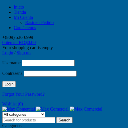
Inicio
Tienda
Mi Cuenta
Rastrear Pedido
Contáctenos
+(809) 536-6999
0 items
-
RD$
0.00
Your shopping cart is empty
Login
/
Sign up
Username
Contraseña
Forgot Your Password?
Wishlist (0)
Categorías